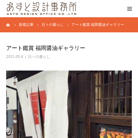
ーム
新着記事
日々の暮らし
アート鑑賞 福岡醤油ギャラリー
あすとのつくる木の家
お客様の声
アート鑑賞 福岡醤油ギャラリー
2021.05.8
日々の暮らし
建築士の紹介
会社概要