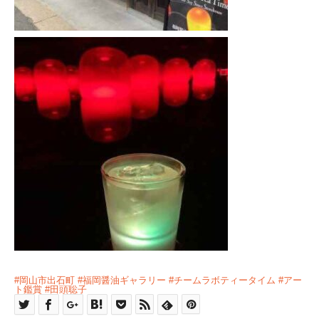
#岡山市出石町
#福岡醤油ギャラリー
#チームラボティータイム
#アー
ト鑑賞
#田頭聡子