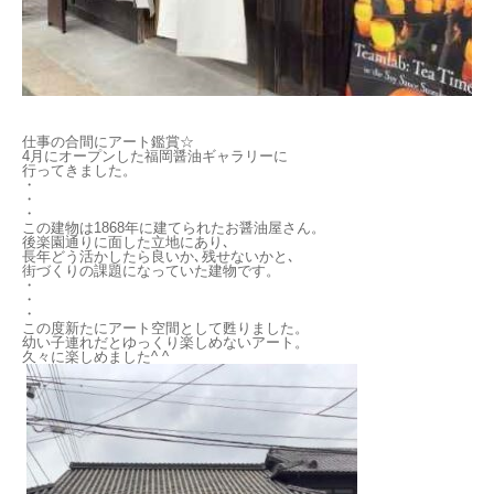
仕事の合間にアート鑑賞☆
4月にオープンした福岡醤油ギャラリーに
行ってきました。
・
・
・
この建物は1868年に建てられたお醤油屋さん。
後楽園通りに面した立地にあり､
長年どう活かしたら良いか､残せないかと､
街づくりの課題になっていた建物です。
・
・
・
この度新たにアート空間として甦りました。
幼い子連れだとゆっくり楽しめないアート。
久々に楽しめました^ ^